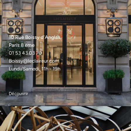
10 Rue Boissy d'Anglas,
Paris 8 eme
01 53 43 03 70
Boissy@leclaireur.com
Lundi/Samedi, 11h - 19h
Découvrir